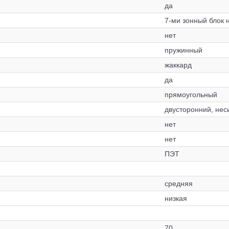
да
7-ми зонный блок
нет
пружинный
жаккард
да
прямоугольный
двусторонний, не
нет
нет
ПЭТ
средняя
низкая
70