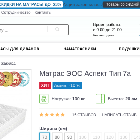
Акция закончилась!
товары со скидкой
СКИДКИ НА МАТРАСЫ ДО -25%
Сотрудничество
Контакты
Время работы:
с 9.00 до 21.00
без выходных
АСЫ ДЛЯ ДИВАНОВ
НАМАТРАСНИКИ
ПОДУШК
) жаккард
Матрас ЭОС Аспект Тип 7а
Акция: -10 %
Нагрузка:
130 кг
Высота:
20 см
15 ОТЗЫВОВ
|
НАПИСАТЬ ОТЗЫВ
Ширина (см)
70
80
90
100
110
120
130
14