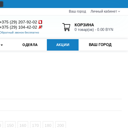
Ваш город
Личный кабинет
+375 (29) 207-92-02
КОРЗИНА
+375 (29) 104-42-02
0 товар(ов) - 0.00 BYN
Обратный звонок бесплатно
И
ОДЕЯЛА
АКЦИИ
ВАШ ГОРОД
0
150
160
170
180
200