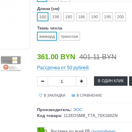
Длина (см)
160
198
180
186
190
195
200
Ткань чехла
жаккард
трикотаж
361.00 BYN
401.11 BYN
Рассрочка от 50 рублей
В ОДИН КЛИК
В ЗАКЛАДКИ
В СРАВНЕНИЕ
Производитель:
ЭОС
Код товара:
112EOSMB_T7A_70X160ZN
Доставка по всей РБ
(подробнее)