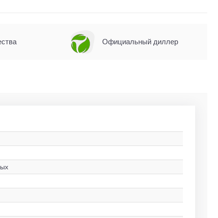
ества
Официальный диллер
лых