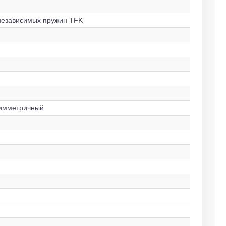
 независимых пружин TFK
симметричный