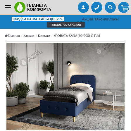
ПЛАНЕТА
Toggle
КОМФОРТА
navigation
Акция закончилась!
СКИДКИ НА МАТРАСЫ ДО -25%
товары со скидкой
Главная
Каталог
Кровати
КРОВАТЬ SARA (90*200) С П/М