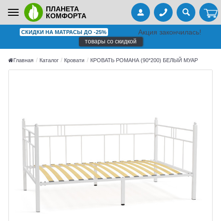
ПЛАНЕТА
Toggle
КОМФОРТА
navigation
Акция закончилась!
СКИДКИ НА МАТРАСЫ ДО -25%
товары со скидкой
Главная
Каталог
Кровати
КРОВАТЬ РОМАНА (90*200) БЕЛЫЙ МУАР