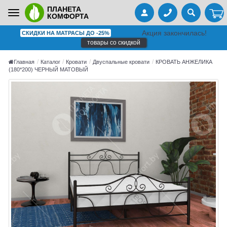
ПЛАНЕТА
Toggle
КОМФОРТА
navigation
Акция закончилась!
СКИДКИ НА МАТРАСЫ ДО -25%
товары со скидкой
Главная
Каталог
Кровати
Двуспальные кровати
КРОВАТЬ АНЖЕЛИКА
(180*200) ЧЕРНЫЙ МАТОВЫЙ